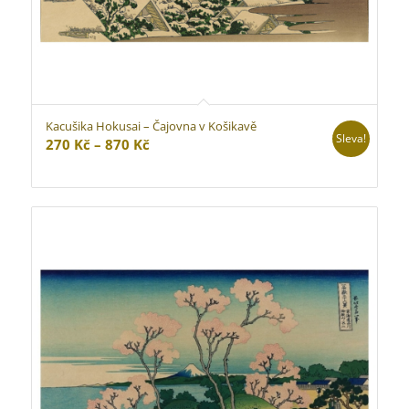
Kacušika Hokusai – Čajovna v Košikavě
Sleva!
Rozpětí
270
Kč
–
870
Kč
cen:
270 Kč
až
870 Kč