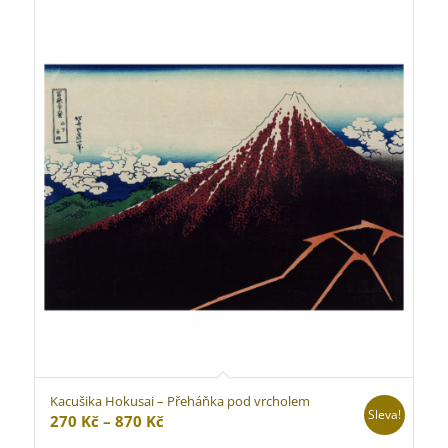
až
870 Kč
Kacušika Hokusai – Přeháňka pod vrcholem
Sleva!
Rozpětí
270
Kč
–
870
Kč
cen: