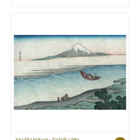
270 Kč
až
870 Kč
Kacušika Hokusai – Poutník u řeky