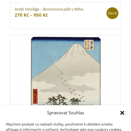
Andó Hirošige – Borovicová pláž v Miho.
Sleva!
Rozpětí
270
Kč
–
950
Kč
cen:
270 Kč
až
950 Kč
Spravovat Souhlas
Abychom poskytli co nejlepší služby, používáme k ukládání a/nebo
přístupu k informacím o zařízení, technologie jako jsou soubory cookies.