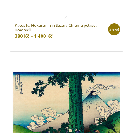
Kacušika Hokusai – Síň Sazai v Chrámu pěti set
Sleva!
učedníků
Rozpětí
380
Kč
–
1 400
Kč
cen:
380 Kč
až
1
400 Kč