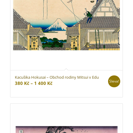
Kacušika Hokusai – Obchod rodiny Mitsui v Edu
Sleva!
Rozpětí
380
Kč
–
1 400
Kč
cen:
380 Kč
až
1
400 Kč