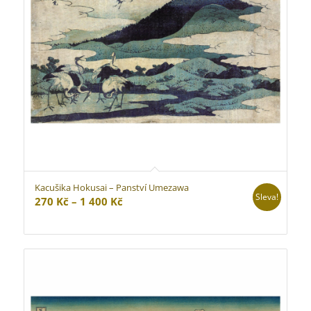
Kacušika Hokusai – Panství Umezawa
Sleva!
Rozpětí
270
Kč
–
1 400
Kč
cen:
270 Kč
až
1
400 Kč