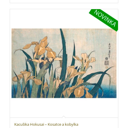
270 Kč
až
450 Kč
Kacušika Hokusai – Kosatce a kobylka