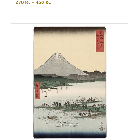
Rozpětí
270
Kč
–
450
Kč
cen:
270 Kč
až
450 Kč