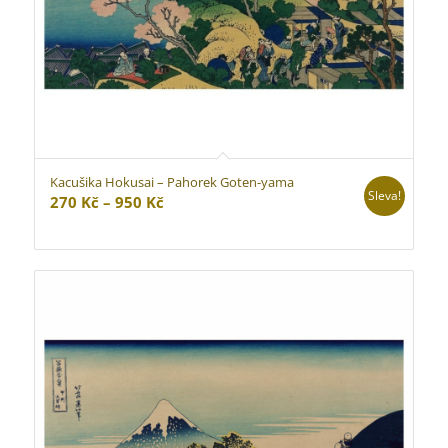
Kacušika Hokusai – Pahorek Goten-yama
Sleva!
Rozpětí
270
Kč
–
950
Kč
cen:
270 Kč
až
950 Kč