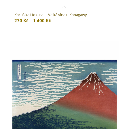
Kacušika Hokusai – Velká vlna u Kanagawy
Rozpětí
270
Kč
–
1 400
Kč
cen:
270 Kč
až
1
400 Kč