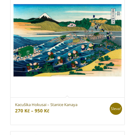
Kacušika Hokusai – Stanice Kanaya
Sleva!
Rozpětí
270
Kč
–
950
Kč
cen:
270 Kč
až