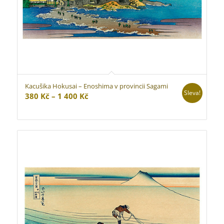
Kacušika Hokusai – Enoshima v provincii Sagami
Sleva!
Rozpětí
380
Kč
–
1 400
Kč
cen:
380 Kč
až
1
400 Kč