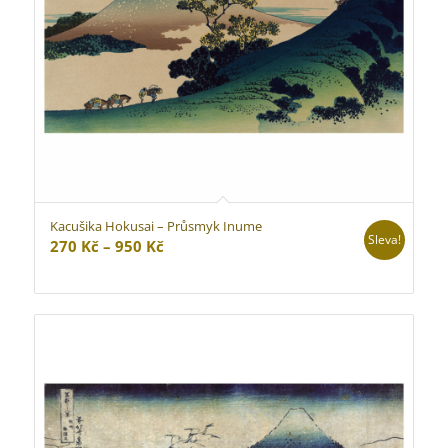
Kacušika Hokusai – Průsmyk Inume
Sleva!
Rozpětí
270
Kč
–
950
Kč
cen:
270 Kč
až
950 Kč