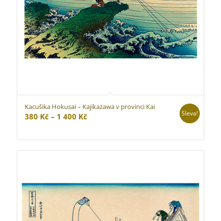
Kacušika Hokusai – Kajikazawa v provinci Kai
Sleva!
Rozpětí
380
Kč
–
1 400
Kč
cen:
380 Kč
až
1
400 Kč