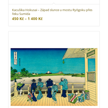
Kacušika Hokusai – Západ slunce u mostu Ryōgoku přes
řeku Sumida
Rozpětí
450
Kč
–
1 400
Kč
cen:
450 Kč
až
1
400 Kč