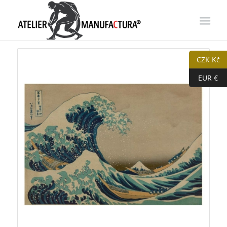
CZK Kč
EUR €