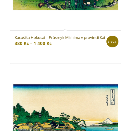
Kacušika Hokusai – Průsmyk Mishima v provincii Kai
Sleva!
Rozpětí
380
Kč
–
1 400
Kč
cen:
380 Kč
až
1
400 Kč