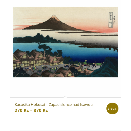
Kacušika Hokusai – Západ slunce nad Isawou
Sleva!
Rozpětí
270
Kč
–
870
Kč
cen:
270 Kč