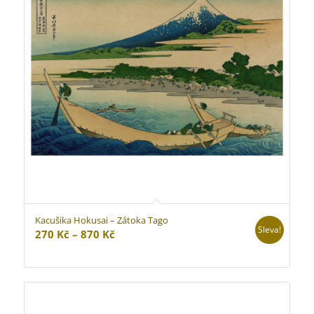
Kacušika Hokusai – Zátoka Tago
Sleva!
Rozpětí
270
Kč
–
870
Kč
cen:
270 Kč
až
870 Kč