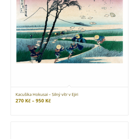
Kacušika Hokusai – Silný vítr v Ejiri
Rozpětí
270
Kč
–
950
Kč
cen:
270 Kč
až
950 Kč