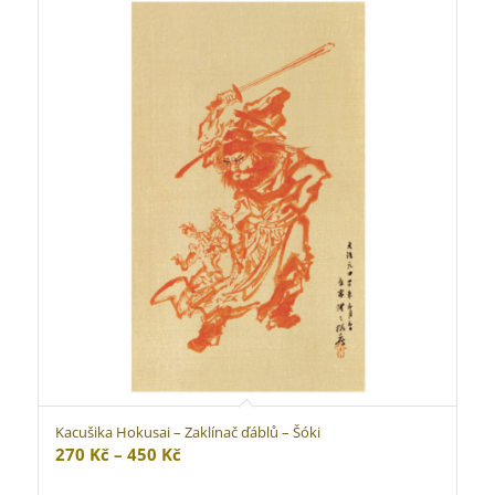
950 Kč
Kacušika Hokusai – Zaklínač ďáblů – Šóki
Rozpětí
270
Kč
–
450
Kč
cen: