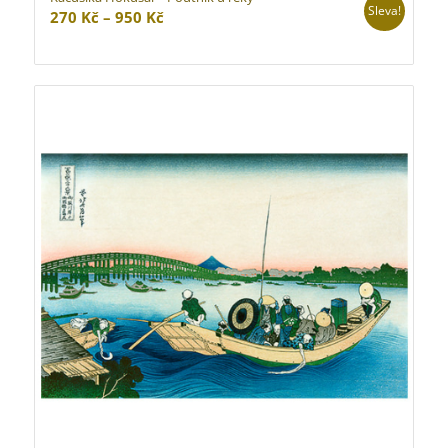
Sleva!
Rozpětí
270
Kč
–
950
Kč
cen:
270 Kč
až
950 Kč