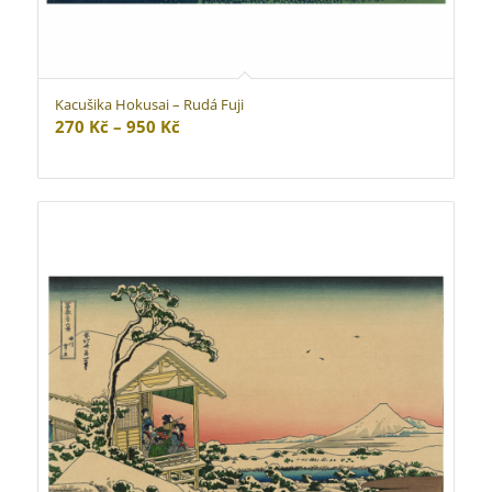
Kacušika Hokusai – Rudá Fuji
Rozpětí
270
Kč
–
950
Kč
cen:
270 Kč
až
950 Kč