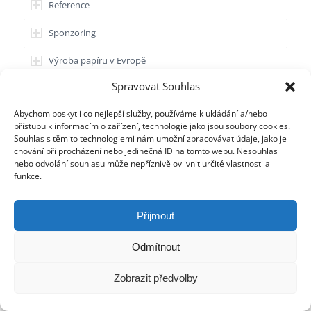
Reference
Sponzoring
Výroba papíru v Evropě
Spravovat Souhlas
Výroba papíru v českých zemích
Abychom poskytli co nejlepší služby, používáme k ukládání a/nebo
přístupu k informacím o zařízení, technologie jako jsou soubory cookies.
Souhlas s těmito technologiemi nám umožní zpracovávat údaje, jako je
chování při procházení nebo jedinečná ID na tomto webu. Nesouhlas
nebo odvolání souhlasu může nepříznivě ovlivnit určité vlastnosti a
funkce.
Přijmout
Odmítnout
Zobrazit předvolby