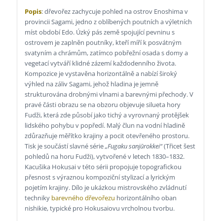
Popis
: dřevořez zachycuje pohled na ostrov Enoshima v
provincii Sagami, jedno z oblíbených poutních a výletních
míst období Edo. Úzký pás země spojující pevninu s
ostrovem je zaplněn poutníky, kteří míří k posvátným
svatyním a chrámům, zatímco pobřežní osada s domy a
vegetací vytváří klidné zázemí každodenního života.
Kompozice je vystavěna horizontálně a nabízí široký
výhled na záliv Sagami, jehož hladina je jemně
strukturována drobnými vlnami a barevnými přechody. V
pravé části obrazu se na obzoru objevuje silueta hory
Fudži, která zde působí jako tichý a vyrovnaný protějšek
lidského pohybu v popředí. Malý člun na vodní hladině
zdůrazňuje měřítko krajiny a pocit otevřeného prostoru.
Tisk je součástí slavné série
„Fugaku sanjūrokkei“
(Třicet šest
pohledů na horu Fudži), vytvořené v letech 1830–1832.
Kacušika Hokusai v této sérii propojuje topografickou
přesnost s výraznou kompoziční stylizací a lyrickým
pojetím krajiny. Dílo je ukázkou mistrovského zvládnutí
techniky
barevného dřevořezu
horizontálního oban
nishikie, typické pro Hokusaiovu vrcholnou tvorbu.