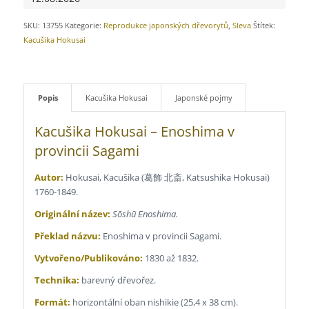
SKU:
13755
Kategorie:
Reprodukce japonských dřevorytů
,
Sleva
Štítek:
Kacušika Hokusai
Popis
Kacušika Hokusai
Japonské pojmy
Kacušika Hokusai – Enoshima v
provincii Sagami
Autor:
Hokusai, Kacušika (
葛飾 北斎, Katsushika Hokusai)
1760-1849.
Originální název:
Sōshū Enoshima.
Překlad názvu:
Enoshima v provincii Sagami.
Vytvořeno/Publikováno:
1830 až 1832.
Technika:
barevný dřevořez.
Formát:
horizontální oban nishikie (25,4 x 38 cm).