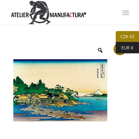
CZK Kč
EUR €
Sleva!