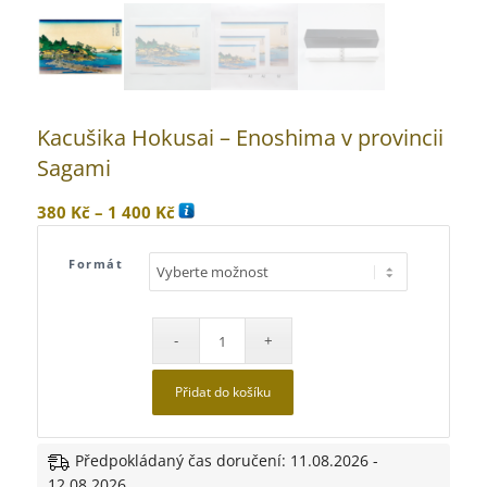
Kacušika Hokusai – Enoshima v provincii
Sagami
Rozpětí
380
Kč
–
1 400
Kč
cen:
380 Kč
Formát
až
1
400 Kč
Přidat do košíku
Předpokládaný čas doručení: 11.08.2026 -
12.08.2026