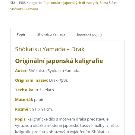
SKU:
1988
Kategorie:
Reprodukce japonských dřevorytů
,
Sleva
Štítek:
Shókatsu Yamada
Popis
Shókatsu Yamada
Japonské pojmy
Shókatsu Yamada – Drak
Originální japonská kaligrafie
Autor:
Shókatsu (Syokacu) Yamada.
Originální název:
Drak (
Ryú
).
Technika:
tuš – zlato.
Materiál:
papír.
Rozměr:
91 x 91 cm.
Popis:
kaligrafické dílo s motivem draka představuje
výraznou ukázku moderní japonské tušové malby, v níž se
kaligrafie prolíná s obrazovým vyjádřením. Shókatsu