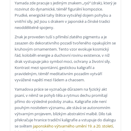
Yamada zde pracuje s jediným znakem
„ryū“
(drak), který je
rozvinut do dynamické, téměř figurální kompozice.
Prudké, energické tahy štětce vytvářejí dojem pohybu a
vnitřní síly, jež jsou s drakem v japonské a čínské tradici
neoddělitelně spojeny.
Znak je proveden tuší s příměsí zlatého pigmentu a je
zasazen do dekorativního pozadí tvořeného opakujícím se
kruhovým ornamentem. Tento vzor evokuje kosmický
řád, koloběh energie a duchovní rovinu existence, v níž
drak vystupuje jako symbol moci, ochrany a životní síly.
Kontrast mezi spontánní, gestickou kaligrafií a
pravidelným, téměř meditativním pozadím vytváří
vyvážené napětí mezi řádem a chaosem.
Yamadova práce se vyznačuje důrazem na fyzický akt
psaní, v němž se pohyb těla a rytmus dechu promítají
přímo do výsledné podoby znaku. Kaligrafie zde není
pouhým nositelem významu, ale stává se autonomním
výtvarným projevem, blízkým abstraktní malbě. Dílo tak
překračuje hranice tradiční kaligrafie a vstupuje do dialogu
se světem
japonského výtvarného umění 19. a 20. století
,