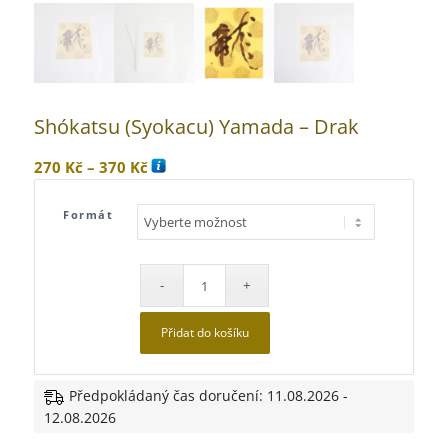
Shókatsu (Syokacu) Yamada – Drak
Rozpětí
270
Kč
–
370
Kč
cen:
270 Kč
Formát
až
370 Kč
Přidat do košíku
Předpokládaný čas doručení: 11.08.2026 -
12.08.2026