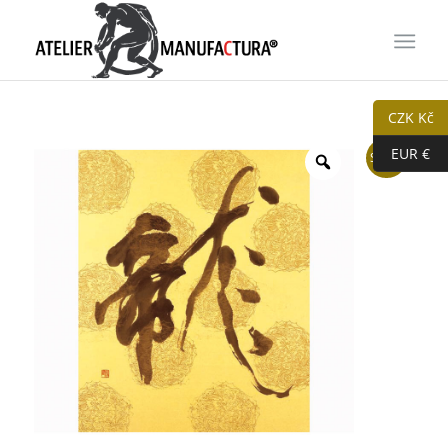
CZK Kč
EUR €
Sleva!