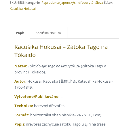
SKU:
6586
Kategorie:
Reprodukce japonských dřevorytů
,
Sleva
Štítek:
Kacušika Hokusai
Popis
Kacušika Hokusai
Kacušika Hokusai – Zátoka Tago na
Tókaidó
Název:
Tōkaidō ejiri tago no ura ryakuzu
(Zátoka Tago v
provincii Tokaido).
Autor:
Hokusai, Kacušika (
葛飾 北斎, Katsushika Hokusai
)
1760-1849.
Vytvořeno/Publikováno:
…
Technika:
barevný dřevořez.
Formát:
horizontální oban nishikie (24,7 x 30,3 cm).
Popis
: dřevořez zachycuje zátoku Tago u Ejiri na trase