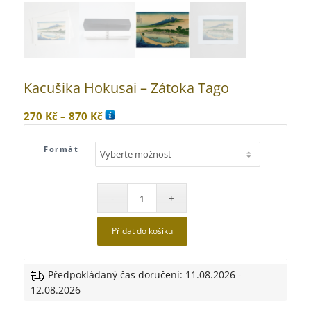
Kacušika Hokusai – Zátoka Tago
Rozpětí
270
Kč
–
870
Kč
cen:
270 Kč
Formát
až
870 Kč
Přidat do košíku
Předpokládaný čas doručení: 11.08.2026 -
12.08.2026