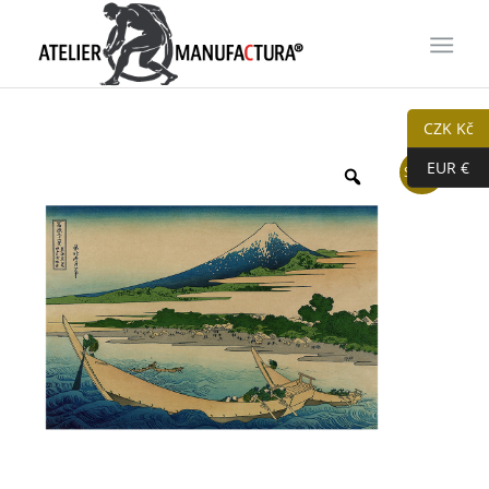
CZK Kč
EUR €
Sleva!