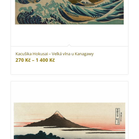
Kacušika Hokusai – Velká vlna u Kanagawy
Rozpětí
270
Kč
–
1 400
Kč
cen:
270 Kč
až
1
400 Kč