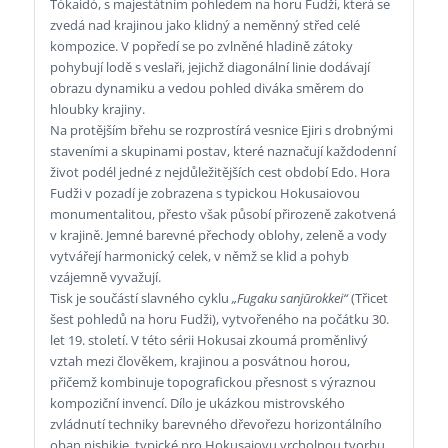
Tókaidó, s majestátním pohledem na horu Fudži, která se
zvedá nad krajinou jako klidný a neměnný střed celé
kompozice. V popředí se po zvlněné hladině zátoky
pohybují lodě s veslaři, jejichž diagonální linie dodávají
obrazu dynamiku a vedou pohled diváka směrem do
hloubky krajiny.
Na protějším břehu se rozprostírá vesnice Ejiri s drobnými
staveními a skupinami postav, které naznačují každodenní
život podél jedné z nejdůležitějších cest období Edo. Hora
Fudži v pozadí je zobrazena s typickou Hokusaio­vou
monumentalitou, přesto však působí přirozeně zakotvená
v krajině. Jemné barevné přechody oblohy, zeleně a vody
vytvářejí harmonický celek, v němž se klid a pohyb
vzájemně vyvažují.
Tisk je součástí slavného cyklu
„Fugaku sanjūrokkei“
(Třicet
šest pohledů na horu Fudži), vytvořeného na počátku 30.
let 19. století. V této sérii Hokusai zkoumá proměnlivý
vztah mezi člověkem, krajinou a posvátnou horou,
přičemž kombinuje topografickou přesnost s výraznou
kompoziční invencí. Dílo je ukázkou mistrovského
zvládnutí techniky barevného dřevořezu horizontálního
oban nishikie, typické pro Hokusaiovu vrcholnou tvorbu.