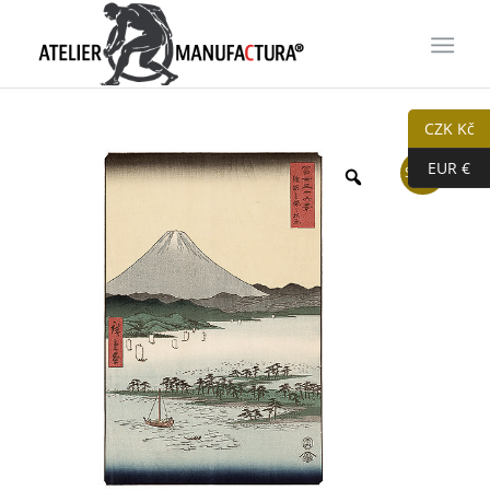
CZK Kč
EUR €
Sleva!