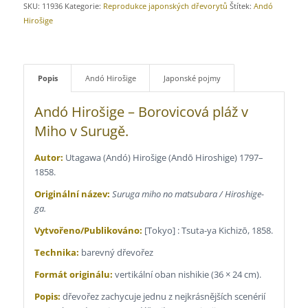
SKU:
11936
Kategorie:
Reprodukce japonských dřevorytů
Štítek:
Andó
Hirošige
Popis
Andó Hirošige
Japonské pojmy
Andó Hirošige – Borovicová pláž v
Miho v Surugě.
Autor:
Utagawa (Andó) Hirošige (Andō Hiroshige) 1797–
1858.
Originální název:
Suruga miho no matsubara / Hiroshige-
ga.
Vytvořeno/Publikováno:
[Tokyo] : Tsuta-ya Kichizō, 1858.
Technika:
barevný dřevořez
Formát originálu:
vertikální oban nishikie (36 × 24 cm).
Popis:
dřevořez zachycuje jednu z nejkrásnějších scenérií