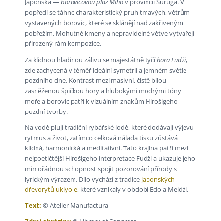
Japonska —
borovicovou pláž Miho
v provincii Suruga. V
popředí se táhne charakteristický pruh tmavých, větrům
vystavených borovic, které se sklánějí nad zakřiveným
pobřežím. Mohutné kmeny a nepravidelné větve vytvářejí
přirozený rám kompozice.
Za klidnou hladinou zálivu se majestátně tyčí
hora Fudži
,
zde zachycená v téměř ideální symetrii a jemném světle
pozdního dne. Kontrast mezi masivní, čistě bílou
zasněženou špičkou hory a hlubokými modrými tóny
moře a borovic patří k vizuálním znakům Hirošigeho
pozdní tvorby.
Na vodě plují tradiční rybářské lodě, které dodávají výjevu
rytmus a život, zatímco celková nálada tisku zůstává
klidná, harmonická a meditativní. Tato krajina patří mezi
nejpoetičtější Hirošigeho interpretace Fudži a ukazuje jeho
mimořádnou schopnost spojit pozorování přírody s
lyrickým výrazem. Dílo vychází z tradice
japonských
dřevorytů ukiyo-e
, které vznikaly v období Edo a Meidži.
Text:
© Atelier Manufactura
Zdroj obrázku:
© Library of Congress