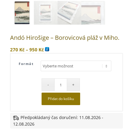
Andó Hirošige – Borovicová pláž v Miho.
Rozpětí
270
Kč
–
950
Kč
cen:
270 Kč
Formát
až
950 Kč
Přidat do košíku
Předpokládaný čas doručení: 11.08.2026 -
12.08.2026