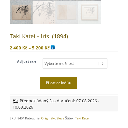
Taki Katei – Iris. (1894)
Rozpětí
2 400
Kč
–
5 200
Kč
cen:
2
Adjustace
400 Kč
až
5
Přidat do košíku
200 Kč
Předpokládaný čas doručení: 07.08.2026 -
10.08.2026
SKU:
8404
Kategorie:
Originály
,
Sleva
Štítek:
Taki Katei