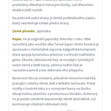
protlačený dřevěnými tiskovými štočky, což dřevotisku
dodává další rozměr.
Na polovině zadní strany je obtisk podkladového papíru,
který neovlivňuje vzhled přední strany.
Země původu:
Japonsko.
Popis:
Iris je originální japonský dřevořez z roku 1894,
vytvořený jako součást alba Tansei Ippan. Motiv kosatce je
zpracován v mimořádně úsporné, kaligrafické kompozici,
která spojuje botanickou přesnost s volností malířského
gesta. Dlouhé, obloukovité listy se rozvíjejí v rytmických
tazích černé a šedé barvy, zatímco květní část je
naznačena jemně a bez dekorativního přepychu.
Barevnost listu je omezená, převážně monochromatická,
pracující s odstíny černé, šedi a lehkého lavírování. Právě
rozdíly v hustotě tisku a v rozmývání barvy na štočku
dávají motivu plasticitu a prostorovou hloubku. Kořenový
trs je podán záměrně expresivněji, téměř abstraktně, což
kontrastuje s klidným obloukem listů.