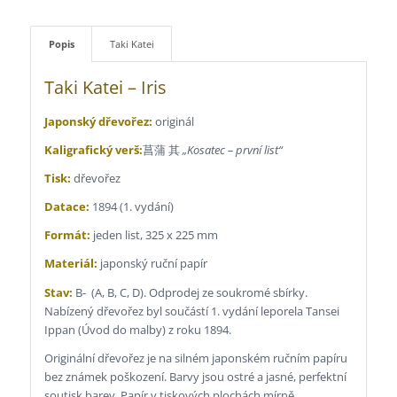
Popis
Taki Katei
Taki Katei – Iris
Japonský dřevořez:
originál
Kaligrafický verš:
菖蒲 其
„Kosatec – první list“
Tisk:
dřevořez
Datace:
1894 (1. vydání)
Formát:
jeden list, 325 x 225 mm
Materiál:
japonský ruční papír
Stav:
B- (A, B, C, D). Odprodej ze soukromé sbírky.
Nabízený dřevořez byl součástí 1. vydání leporela Tansei
Ippan (Úvod do malby) z roku 1894.
Originální dřevořez je na silném japonském ručním papíru
bez známek poškození. Barvy jsou ostré a jasné, perfektní
soutisk barev. Papír v tiskových plochách mírně