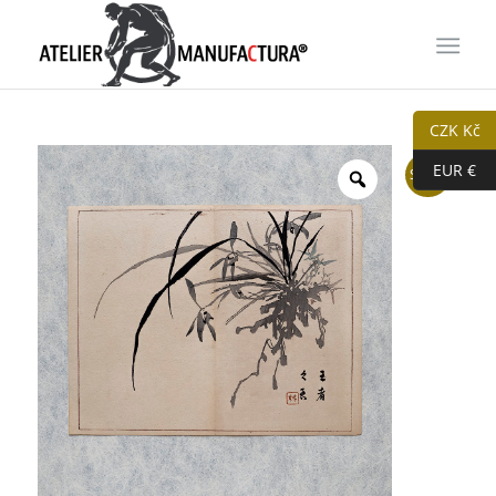
CZK Kč
EUR €
Sleva!