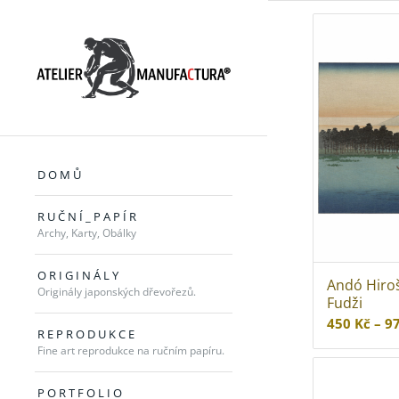
D O M Ů
R U Č N Í _ P A P Í R
Archy, Karty, Obálky
O R I G I N Á L Y
Andó Hiro
Originály japonských dřevořezů.
Fudži
450
Kč
–
9
R E P R O D U K C E
Fine art reprodukce na ručním papíru.
P O R T F O L I O