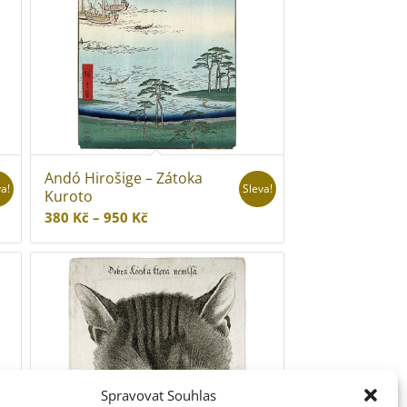
Andó Hirošige – Zátoka
va!
Sleva!
Kuroto
Rozpětí
380
Kč
–
950
Kč
cen:
380 Kč
až
950 Kč
Spravovat Souhlas