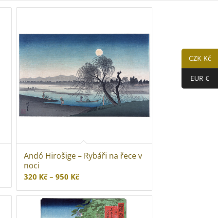
CZK Kč
EUR €
Andó Hirošige – Rybáři na řece v
noci
Rozpětí
320
Kč
–
950
Kč
cen:
320 Kč
až