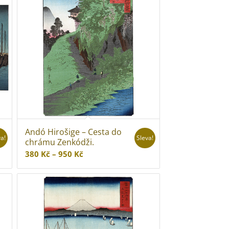
950 Kč
Andó Hirošige – Cesta do
va!
Sleva!
chrámu Zenkódži.
Rozpětí
380
Kč
–
950
Kč
cen:
380 Kč
až
950 Kč