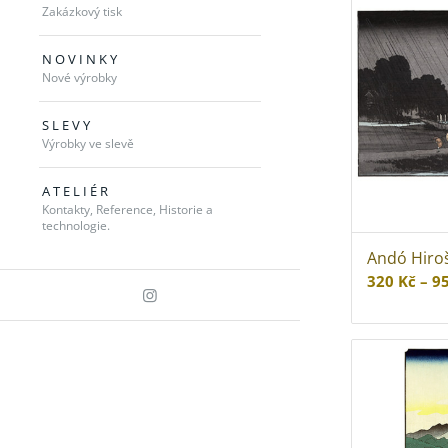
Zakázkový tisk
N O V I N K Y
Nové výrobky
S L E V Y
Výrobky ve slevě
A T E L I É R
Kontakty, Reference, Historie a
technologie.
Andó Hiroš
320
Kč
–
9