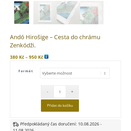
Andó Hirošige – Cesta do chrámu
Zenkódži.
Rozpětí
380
Kč
–
950
Kč
cen:
380 Kč
Formát
až
950 Kč
Přidat do košíku
Předpokládaný čas doručení: 10.08.2026 -
11.08.2026