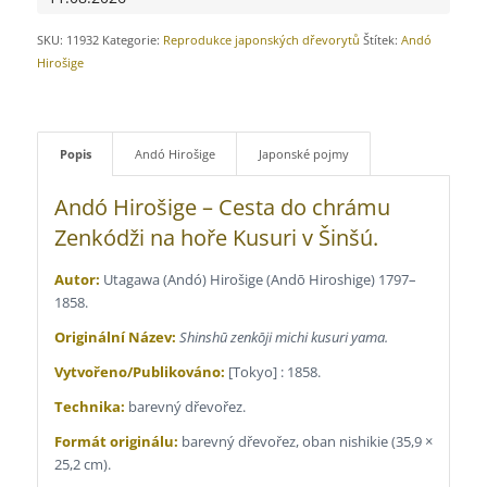
SKU:
11932
Kategorie:
Reprodukce japonských dřevorytů
Štítek:
Andó
Hirošige
Popis
Andó Hirošige
Japonské pojmy
Andó Hirošige – Cesta do chrámu
Zenkódži na hoře Kusuri v Šinšú.
Autor:
Utagawa (Andó) Hirošige (Andō Hiroshige) 1797–
1858.
Originální Název:
Shinshū zenkōji michi kusuri yama.
Vytvořeno/Publikováno:
[Tokyo] : 1858.
Technika:
barevný dřevořez.
Formát originálu:
barevný dřevořez, oban nishikie (35,9 ×
25,2 cm).