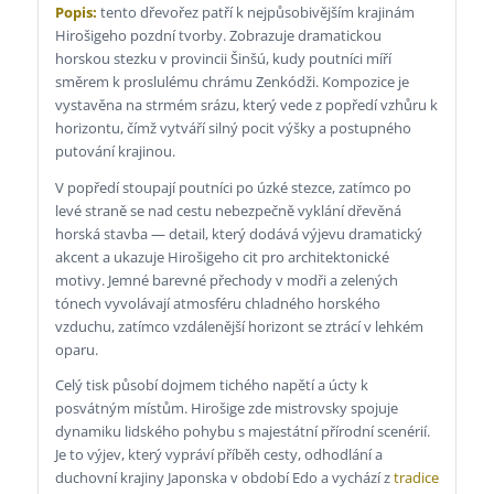
Popis:
tento dřevořez patří k nejpůsobivějším krajinám
Hirošigeho pozdní tvorby. Zobrazuje dramatickou
horskou stezku v provincii Šinšú, kudy poutníci míří
směrem k proslulému chrámu Zenkódži. Kompozice je
vystavěna na strmém srázu, který vede z popředí vzhůru k
horizontu, čímž vytváří silný pocit výšky a postupného
putování krajinou.
V popředí stoupají poutníci po úzké stezce, zatímco po
levé straně se nad cestu nebezpečně vyklání dřevěná
horská stavba — detail, který dodává výjevu dramatický
akcent a ukazuje Hirošigeho cit pro architektonické
motivy. Jemné barevné přechody v modři a zelených
tónech vyvolávají atmosféru chladného horského
vzduchu, zatímco vzdálenější horizont se ztrácí v lehkém
oparu.
Celý tisk působí dojmem tichého napětí a úcty k
posvátným místům. Hirošige zde mistrovsky spojuje
dynamiku lidského pohybu s majestátní přírodní scenérií.
Je to výjev, který vypráví příběh cesty, odhodlání a
duchovní krajiny Japonska v období Edo a vychází z
tradice