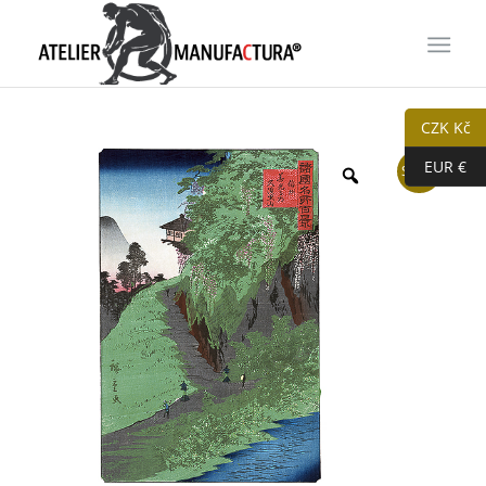
CZK Kč
EUR €
Sleva!