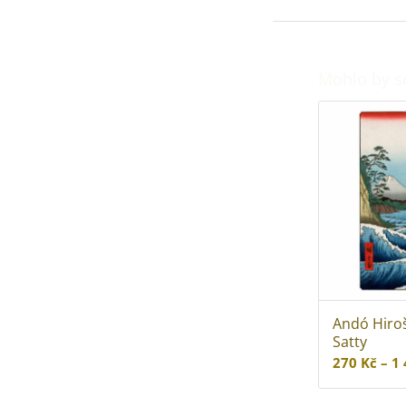
Mohlo by s
Andó Hiroš
Satty
270
Kč
–
1