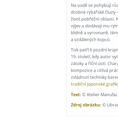
Na vodě se pohybují růz
drobné rybářské čluny 
život pobřežní oblasti.
výjev a dodávají mu ryt
klidně a vyrovnaně, té
a vzdálených kopců.
Tisk patří k pozdní kraj
19. století, kdy autor 
zátoky a říční ústí. Cha
kompozice a citlivá prá
zvládnutí techniky bare
tradiční japonské grafik
Text:
© Atelier Manufac
Zdroj obrázku:
© Libra