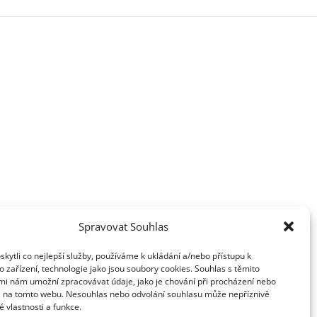
Spravovat Souhlas
ytli co nejlepší služby, používáme k ukládání a/nebo přístupu k
 zařízení, technologie jako jsou soubory cookies. Souhlas s těmito
mi nám umožní zpracovávat údaje, jako je chování při procházení nebo
D na tomto webu. Nesouhlas nebo odvolání souhlasu může nepříznivě
té vlastnosti a funkce.