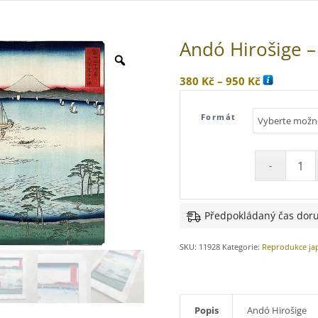
Andó Hirošige –
Rozpětí
380
Kč
–
950
Kč
cen:
380 Kč
Formát
až
950 Kč
Předpokládaný čas doru
SKU:
11928
Kategorie:
Reprodukce ja
Popis
Andó Hirošige