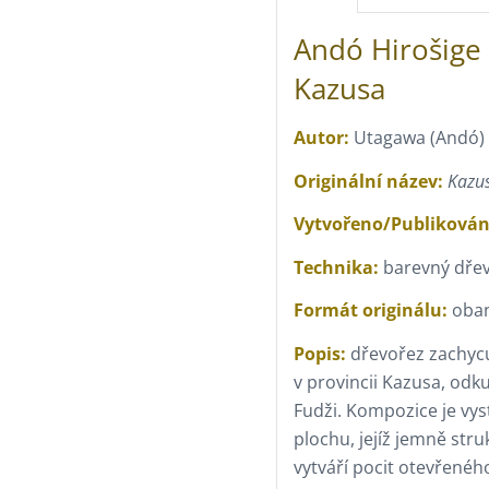
Andó Hirošige 
Kazusa
Autor:
Utagawa (Andó) 
Originální název:
Kazus
Vytvořeno/Publikován
Technika:
barevný dřev
Formát originálu:
oban 
Popis:
dřevořez zachycu
v provincii Kazusa, odk
Fudži. Kompozice je vy
plochu, jejíž jemně str
vytváří pocit otevřenéh