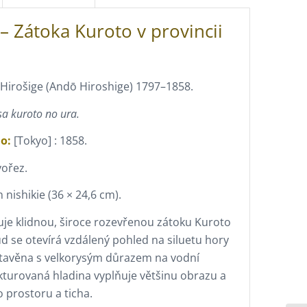
– Zátoka Kuroto v provincii
Hirošige (Andō Hiroshige) 1797–1858.
a kuroto no ura.
o:
[Tokyo] : 1858.
ořez.
nishikie (36 × 24,6 cm).
je klidnou, široce rozevřenou zátoku Kuroto
ud se otevírá vzdálený pohled na siluetu hory
stavěna s velkorysým důrazem na vodní
ukturovaná hladina vyplňuje většinu obrazu a
o prostoru a ticha.