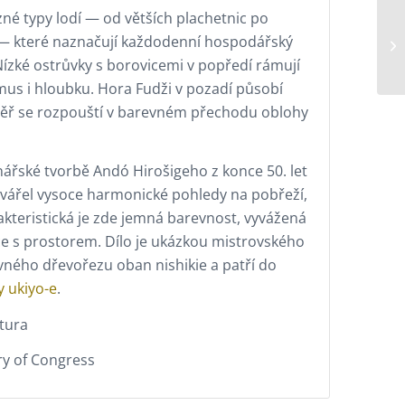
né typy lodí — od větších plachetnic po
— které naznačují každodenní hospodářský
 Nízké ostrůvky s borovicemi v popředí rámují
mus i hloubku. Hora Fudži v pozadí působí
měř se rozpouští v barevném přechodu oblohy
inářské tvorbě Andó Hirošigeho z konce 50. let
vytvářel vysoce harmonické pohledy na pobřeží,
rakteristická je zde jemná barevnost, vyvážená
ce s prostorem. Dílo je ukázkou mistrovského
vného dřevořezu oban nishikie a patří do
y ukiyo-e
.
tura
ry of Congress