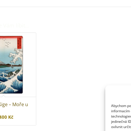
e Vám líbit…
ige – Moře u
Abychom posk
informacím o
Rozpětí
technologie
 400
Kč
jedinečná I
cen:
ovlivnit urči
270 Kč