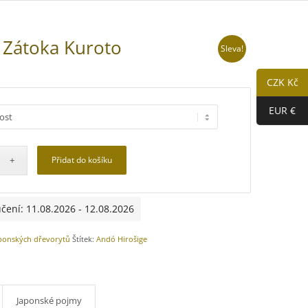
 Zátoka Kuroto
Sleva!
CZK Kč
EUR €
Přidat do košíku
čení: 11.08.2026 - 12.08.2026
ponských dřevorytů
Štítek:
Andó Hirošige
Japonské pojmy