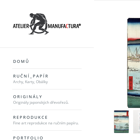
D O M Ů
R U Č N Í _ P A P Í R
Archy, Karty, Obálky
O R I G I N Á L Y
Originály japonských dřevořezů.
R E P R O D U K C E
Fine art reprodukce na ručním papíru.
P O R T F O L I O