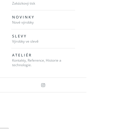
Zakázkový tisk
N O V I N K Y
Nové výrobky
S L E V Y
Výrobky ve slevě
A T E L I É R
Kontakty, Reference, Historie a
technologie.