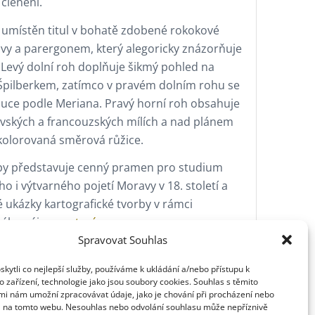
členění.
 umístěn titul v bohatě zdobené rokokové
vy a parergonem, který alegoricky znázorňuje
 Levý dolní roh doplňuje šikmý pohled na
Špilberkem, zatímco v pravém dolním rohu se
uce podle Meriana. Pravý horní roh obsahuje
avských a francouzských mílích a nad plánem
kolorovaná směrová růžice.
py představuje cenný pramen pro studium
o i výtvarného pojetí Moravy v 18. století a
 ukázky kartografické tvorby v rámci
ného zájmu o
staré mapy
.
Spravovat Souhlas
tura
ytli co nejlepší služby, používáme k ukládání a/nebo přístupu k
rický ústav Akademie věd ČR, Praha.
 zařízení, technologie jako jsou soubory cookies. Souhlas s těmito
mi nám umožní zpracovávat údaje, jako je chování při procházení nebo
D na tomto webu. Nesouhlas nebo odvolání souhlasu může nepříznivě