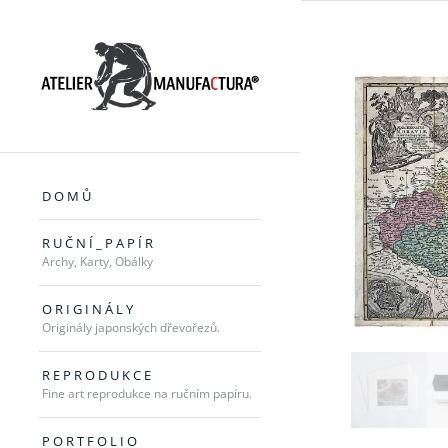
D O M Ů
R U Č N Í _ P A P Í R
Archy, Karty, Obálky
O R I G I N Á L Y
Originály japonských dřevořezů.
R E P R O D U K C E
Fine art reprodukce na ručním papíru.
P O R T F O L I O