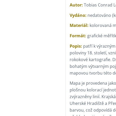
Autor:
Tobias Conrad L
Vydáno:
nedatováno (k
Materiál:
kolorovaná m
Formát:
grafické měřít
Popis:
patří k výrazným
poloviny 18. století, vz
rokokové kartografie. 
bohatým výtvarným poje
mapovou tvorbu této d
Mapa je provedena jako
plošnou kolorací jednot
zvýrazněny linií. Krajs
Uherské Hradiště a Pře
barvou, což odpovídá 