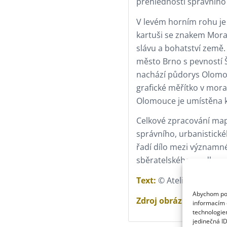
přehlednosti správního 
V levém horním rohu je
kartuši se znakem Mora
slávu a bohatství země.
město Brno s pevností 
nachází půdorys Olomo
grafické měřítko v mor
Olomouce je umístěna 
Celkové zpracování ma
správního, urbanistickéh
řadí dílo mezi významné
sběratelského a odbor
Text:
© Atelier Manufac
Abychom posk
Zdroj obrázku:
© Histo
informacím o
technologie
jedinečná I