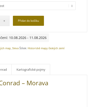
Přidat do košíku
čení: 10.08.2026 - 11.08.2026
rých map
,
Sleva
Štítek:
Historické mapy českých zemí
onrad
Kartografické pojmy
 Conrad – Morava