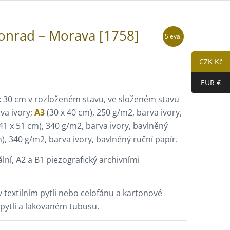
Conrad – Morava [1758]
Sleva!
CZK Kč
EUR €
x 30 cm v rozloženém stavu, ve složeném stavu
va ivory;
A3
(30 x 40 cm), 250 g/m2, barva ivory,
41 x 51 cm), 340 g/m2, barva ivory, bavlněný
), 340 g/m2, barva ivory, bavlněný ruční papír.
lní, A2 a B1 piezografický archivními
v textilním pytli nebo celofánu a kartonové
m pytli a lakovaném tubusu.