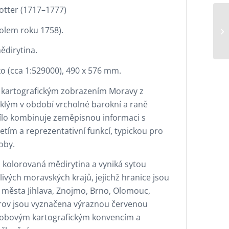
otter (1717–1777)
olem roku 1758).
ědirytina.
ko (cca 1:529000), 490 x 576 mm.
 kartografickým zobrazením Moravy z
niklým v období vrcholné barokní a raně
Dílo kombinuje zeměpisnou informaci s
tím a reprezentativní funkcí, typickou pro
oby.
 kolorovaná mědirytina a vyniká sytou
livých moravských krajů, jejichž hranice jsou
ká města Jihlava, Znojmo, Brno, Olomouc,
rov jsou vyznačena výraznou červenou
dobovým kartografickým konvencím a