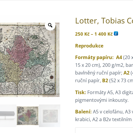
Lotter, Tobias 
Rozpětí
250
Kč
–
1 400
Kč
cen:
Reprodukce
250 Kč
až
Formáty papíru:
A4
(20 
1
15 x 20 cm), 200 g/m2, bar
400 Kč
bavlněný ruční papír;
A2
(
ruční papír,
B2
(52 x 73 cm
Tisk:
Formáty A5, A3 digitá
pigmentovými inkousty.
Balení:
A5 v celofánu, A3 
krabici, A2 a B2v textilní