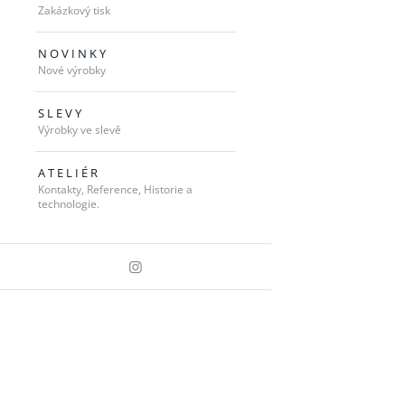
Zakázkový tisk
N O V I N K Y
Nové výrobky
S L E V Y
Výrobky ve slevě
A T E L I É R
Kontakty, Reference, Historie a
technologie.