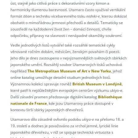
úst, stejně jako citlivá práce s dekorativními vzory kimon a
harmonicky tlumenou barevností. Utamaro často využíval vertikální
formát
ōban
a techniku vícebarevného tisku
nishiki-e
, kterou dokázal
obohatit o mimořádnou jemnost přechodů a detailů. Tematicky se
soustředil na každodenní život žen – domácí činnosti, chvíle
odpočinku, přípravy na slavnosti i nenápadné okamžiky soukromí.
Vedle jednotlivých listů vytvářel také rozsáhlé tematické cykly
věnované ročním dobám, měsícům, ženským povahám či poezii.
Jeho dílo je dnes zastoupeno v nejvýznamnějších světových sbírkách
japonského umění. Rozsáhlý soubor Utamarových tisků uchovává
například
The Metropolitan Museum of Art v New Yorku
, jehož
online katalog umožňuje detailní studium jednotlivých listů.
Významnou kolekci spravuje rovněž
British Museum v Londýně
,
které patří k nejdůležitějším evropským centrům výzkumu ukiyo-e.
Další zásadní pramen představuje digitální katalog
Bibliothèque
nationale de France
, kde jsou Utamarovy práce dostupné v
kontextu širší sbírky japonských dřevořezů.
Utamarovo dílo zásadně ovlivnilo podobu
ukiyo-e
na přelomu 18. a
19. století a dodnes je považováno za vrchol jemné, lyrické linie
japonského dřevořezu, v níž se spojuje technická virtuozita s