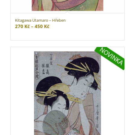
Kitagawa Utamaro – Hřeben
Rozpětí
270
Kč
–
450
Kč
cen:
270 Kč
až
450 Kč