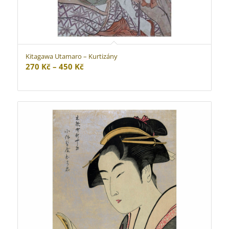
Kitagawa Utamaro – Kurtizány
Rozpětí
270
Kč
–
450
Kč
cen:
270 Kč
až
450 Kč