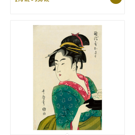
cen:
270 Kč
až
950 Kč