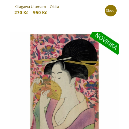
Kitagawa Utamaro – Okita
Sleva!
Rozpětí
270
Kč
–
950
Kč
cen:
270 Kč
až
950 Kč