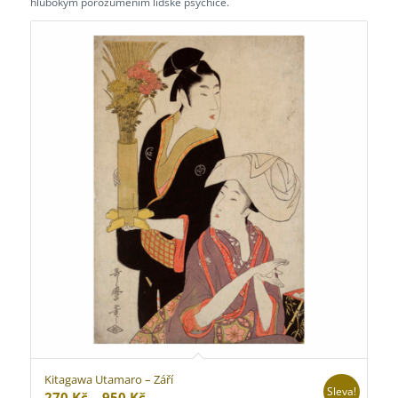
hlubokým porozuměním lidské psychice.
Kitagawa Utamaro – Září
Sleva!
Rozpětí
270
Kč
–
950
Kč