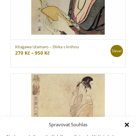
Kitagawa Utamaro – Dívka s knihou
Sleva!
Rozpětí
270
Kč
–
950
Kč
cen:
270 Kč
až
950 Kč
Spravovat Souhlas