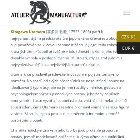
Kitagawa Utamaro
(喜多川 歌麿, 1753?–1806) patří k
CZK Kč
nejvýznamnějším představitelům japonského dřevořezu období Edo
a je považován za klíčovou osobnost žánru
bijinga
, tedy zobrazení
EUR €
krásných žen. Působil převážně v Edu (dnešní Tokio) a jeho tvorba
dosáhla vrcholu v poslední třetině 18. století, kdy se stal jedním z
nejvyhledávanějších a nejvlivnějších autorů ukiyo-e.
Utamaro se proslavil především inovativním pojetím ženského
portrétu. Na rozdíl od svých předchůdců se nesoustředil pouze na
idealizovaný typ krásy, ale na jemné rozdíly v mimice, gestech a
psychologickém výrazu jednotlivých postav. Jeho ženy nepůsobí
anonymně – často vyzařují osobní náladu, vnitřní klid, melancholii či
soustředění, čímž Utamaro zásadně proměnil vnímání ženské figury
v rámci žánru bijinga a posunul jej směrem k intimnímu, téměř
portrétnímu pojetí.
Charakteristickým znakem jeho tvorby jsou protáhlé proporce
postav, jemně modelované obličeje s úzkýma očima a subtilní linií