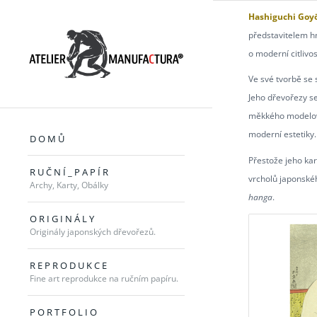
Hashiguchi Goy
představitelem h
o moderní citlivo
Ve své tvorbě se 
Jeho dřevořezy s
měkkého modelován
moderní estetiky.
D O M Ů
Přestože jeho kar
R U Č N Í _ P A P Í R
vrcholů japonskéh
Archy, Karty, Obálky
hanga
.
O R I G I N Á L Y
Originály japonských dřevořezů.
R E P R O D U K C E
Fine art reprodukce na ručním papíru.
P O R T F O L I O