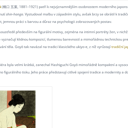
ō
(橋口 五葉, 1881–1921) patří k nejvýznamnějším osobnostem moderního japonskéh
nutí
shin-hanga
. Vystudoval malbu v západním stylu, avšak brzy se obrátil k tradič
st, jemnou práci s barvou a důraz na psychologii zobrazovaných postav.
soustředil především na figurální motivy, zejména na intimní portréty žen, v nich
e vyznačují klidnou kompozicí, tlumenou barevností a mimořádnou technickou pre
í těla. Goyō tak navázal na tradici klasického ukiyo-e, z níž vyrůstají
tradiční j
iéra byla velmi krátká, zanechal Hashiguchi Goyō mimořádně kompaktní a vysoce k
o figurálního tisku. Jeho práce představují citlivé spojení tradice a modernity 