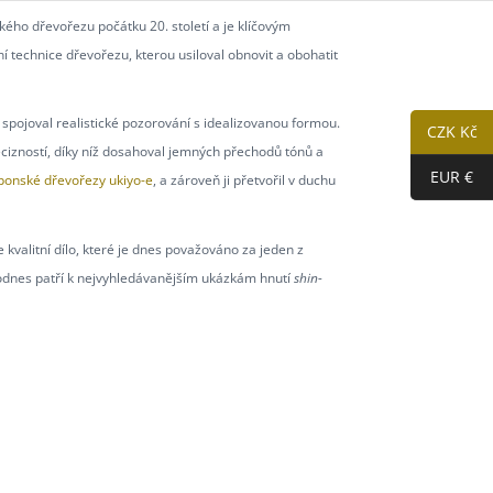
o dřevořezu počátku 20. století a je klíčovým
ní technice dřevořezu, kterou usiloval obnovit a obohatit
ž spojoval realistické pozorování s idealizovanou formou.
CZK Kč
cizností, díky níž dosahoval jemných přechodů tónů a
EUR €
aponské dřevořezy ukiyo-e
, a zároveň ji přetvořil v duchu
valitní dílo, které je dnes považováno za jeden z
a dodnes patří k nejvyhledávanějším ukázkám hnutí
shin-