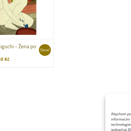
iguchi – Žena po
Sleva!
Rozpětí
50
Kč
cen:
270 Kč
až
950 Kč
Abychom posk
informacím o
technologie
jedinečná I