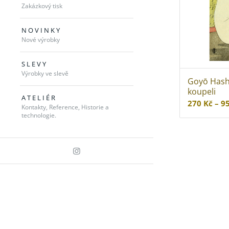
Zakázkový tisk
N O V I N K Y
Nové výrobky
S L E V Y
Výrobky ve slevě
Goyō Hash
koupeli
A T E L I É R
270
Kč
–
9
Kontakty, Reference, Historie a
technologie.