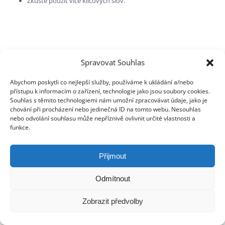
Zkuste použít více klíčových slov.
Spravovat Souhlas
Abychom poskytli co nejlepší služby, používáme k ukládání a/nebo
přístupu k informacím o zařízení, technologie jako jsou soubory cookies.
Souhlas s těmito technologiemi nám umožní zpracovávat údaje, jako je
chování při procházení nebo jedinečná ID na tomto webu. Nesouhlas
nebo odvolání souhlasu může nepříznivě ovlivnit určité vlastnosti a
funkce.
Přijmout
Odmítnout
Zobrazit předvolby