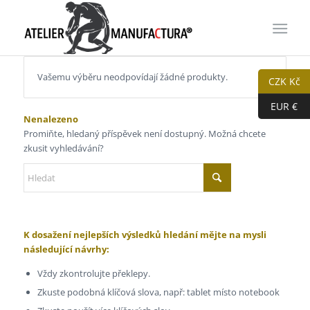
Vašemu výběru neodpovídají žádné produkty.
CZK Kč
EUR €
Nenalezeno
Promiňte, hledaný příspěvek není dostupný. Možná chcete
zkusit vyhledávání?
K dosažení nejlepších výsledků hledání mějte na mysli
následující návrhy:
Vždy zkontrolujte překlepy.
Zkuste podobná klíčová slova, např: tablet místo notebook