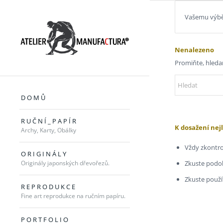
Vašemu výbě
Nenalezeno
Promiňte, hleda
D O M Ů
R U Č N Í _ P A P Í R
K dosažení nej
Archy, Karty, Obálky
Vždy zkontro
O R I G I N Á L Y
Originály japonských dřevořezů.
Zkuste podob
Zkuste použít
R E P R O D U K C E
Fine art reprodukce na ručním papíru.
P O R T F O L I O