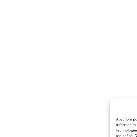
Abychom posk
informacím o
technologie
jedinečná I