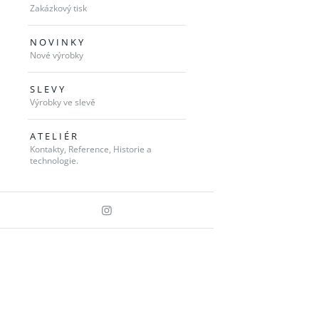
Zakázkový tisk
N O V I N K Y
Nové výrobky
S L E V Y
Výrobky ve slevě
A T E L I É R
Kontakty, Reference, Historie a
technologie.