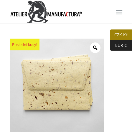
CZK Kč
Poslední kusy!
EUR €