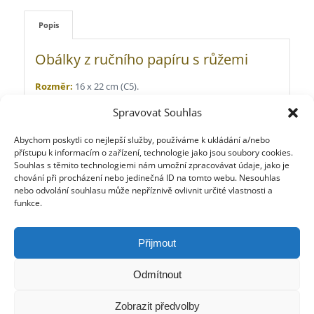
Popis
Obálky z ručního papíru s růžemi
Rozměr:
16 x 22 cm (C5).
Barva a příměs papíru:
žlutá s rudými a žlutými růžemi.
Spravovat Souhlas
Gramáž papíru:
240 g/m2.
Abychom poskytli co nejlepší služby, používáme k ukládání a/nebo
přístupu k informacím o zařízení, technologie jako jsou soubory cookies.
Výrobce ručního papíru:
Manufactura Abram Kelly.
Souhlas s těmito technologiemi nám umožní zpracovávat údaje, jako je
Poslední kusy z naší staré produkce!
chování při procházení nebo jedinečná ID na tomto webu. Nesouhlas
nebo odvolání souhlasu může nepříznivě ovlivnit určité vlastnosti a
funkce.
Přijmout
Odmítnout
Zobrazit předvolby