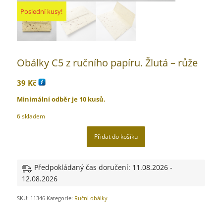
Poslední kusy!
Poslední kusy!
Poslední kusy!
Obálky C5 z ručního papíru. Žlutá – růže
39
Kč
Minimální odběr je 10 kusů.
6 skladem
Přidat do košíku
Předpokládaný čas doručení: 11.08.2026 -
12.08.2026
SKU:
11346
Kategorie:
Ruční obálky