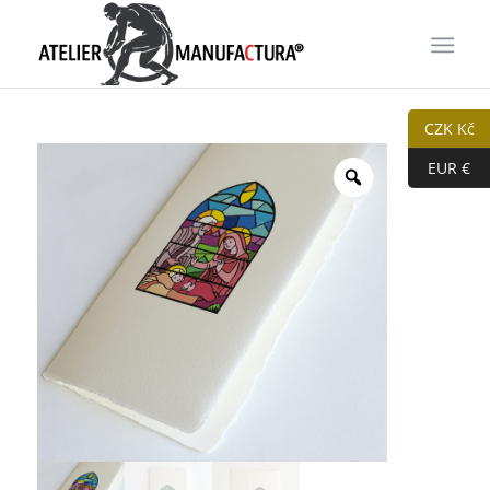
CZK Kč
EUR €