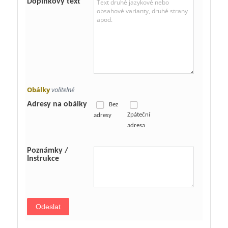
Doplňkový text
Obálky
volitelné
Adresy na obálky
Bez
Zpáteční
adresy
adresa
Poznámky /
Instrukce
Odeslat