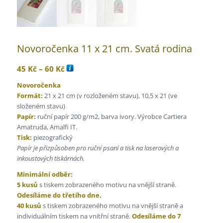
Novoročenka 11 x 21 cm. Svatá rodina
Rozpětí
45
Kč
–
60
Kč
cen:
Novoročenka
45 Kč
Formát:
21 x 21 cm (v rozloženém stavu), 10,5 x 21 (ve
až
složeném stavu)
60 Kč
Papír:
ruční papír 200 g/m2, barva ivory. Výrobce Cartiera
Amatruda, Amalfi IT.
Tisk:
piezografický
Papír je přizpůsoben pro ruční psaní a tisk na laserových a
inkoustových tiskárnách.
Minimální odběr:
5 kusů
s tiskem zobrazeného motivu na vnější straně.
Odesíláme do třetího dne.
40 kusů
s tiskem zobrazeného motivu na vnější straně a
individuálním tiskem na vnitřní straně.
Odesíláme do 7