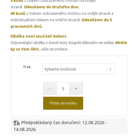
5 kusů
s tiskem zobrazeného motivu na vnější
straně.
Odesíláme do druhého dne.
40 kusů
s tiskem zobrazeného motivu na vnější straně a
individuálním tiskem na vnitřní straně.
Odesíláme do 5
pracovních dnů.
Obálka není součástí balení.
Odpovídající obálku v barvě ivory koupíte kliknutím na odkaz
Mohlo
by se Vám líbit…
níže na stránce.
Tisk
Přidat do košíku
Předpokládaný čas doručení: 12.08.2026 -
14.08.2026