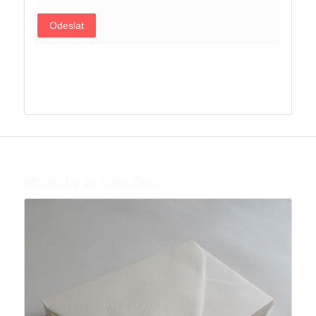
Odeslat
Mohlo by se Vám líbit…