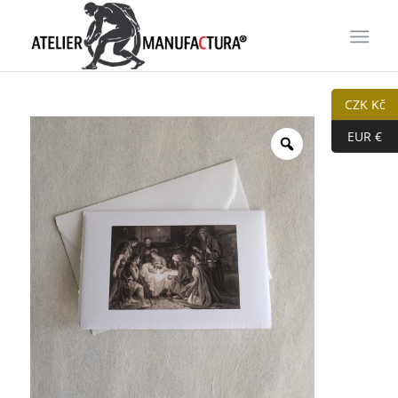
CZK Kč
EUR €