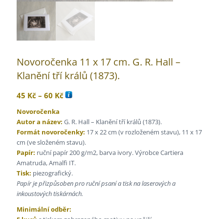
Novoročenka 11 x 17 cm. G. R. Hall –
Klanění tří králů (1873).
Rozpětí
45
Kč
–
60
Kč
cen:
Novoročenka
45 Kč
Autor a název:
G. R. Hall – Klanění tří králů (1873).
až
Formát novoročenky:
17 x 22 cm (v rozloženém stavu), 11 x 17
60 Kč
cm (ve složeném stavu).
Papír:
ruční papír 200 g/m2, barva ivory. Výrobce Cartiera
Amatruda, Amalfi IT.
Tisk:
piezografický.
Papír je přizpůsoben pro ruční psaní a tisk na laserových a
inkoustových tiskárnách.
Minimální odběr: