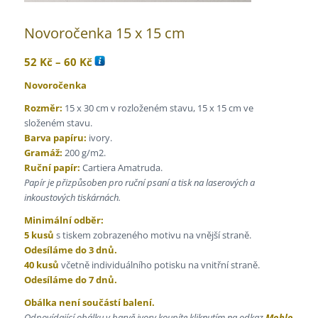
Novoročenka 15 x 15 cm
Rozpětí
52
Kč
–
60
Kč
cen:
Novoročenka
52 Kč
Rozměr:
15 x 30 cm v rozloženém stavu, 15 x 15 cm ve
až
složeném stavu.
60 Kč
Barva papíru:
ivory.
Gramáž:
200 g/m2.
Ruční papír:
Cartiera Amatruda.
Papír je přizpůsoben pro ruční psaní a tisk na laserových a
inkoustových tiskárnách.
Minimální odběr:
5 kusů
s tiskem zobrazeného motivu na vnější straně.
Odesíláme do 3 dnů.
40 kusů
včetně individuálního potisku na vnitřní straně.
Odesíláme do 7 dnů.
Obálka není součástí balení.
Odpovídající obálku v barvě ivory koupíte kliknutím na odkaz
Mohlo