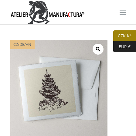
CZK Kč
CZ/DE/AN
EUR €