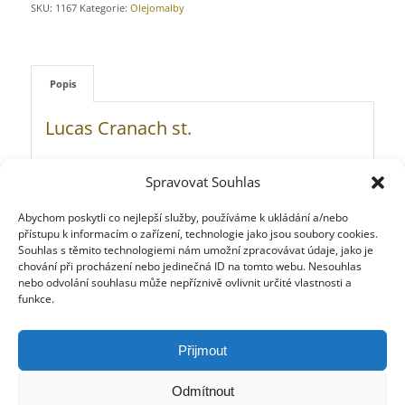
SKU:
1167
Kategorie:
Olejomalby
Popis
Lucas Cranach st.
Adam a Eva (1538)
Spravovat Souhlas
Materiál: dřevo, lípa
Abychom poskytli co nejlepší služby, používáme k ukládání a/nebo
přístupu k informacím o zařízení, technologie jako jsou soubory cookies.
Technika: olej
Souhlas s těmito technologiemi nám umožní zpracovávat údaje, jako je
Tisk pigmentovými archivními inkousty
chování při procházení nebo jedinečná ID na tomto webu. Nesouhlas
nebo odvolání souhlasu může nepříznivě ovlivnit určité vlastnosti a
Ruční papír Manufactura Abram Kelly
funkce.
© Národní galerie v Praze
Přijmout
Odmítnout