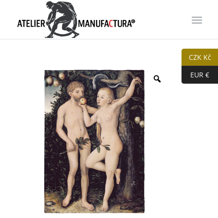
CZK Kč
EUR €