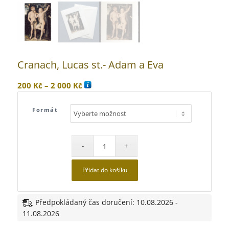
Cranach, Lucas st.- Adam a Eva
Rozpětí
200
Kč
–
2 000
Kč
cen:
200 Kč
Formát
až
2
000 Kč
Přidat do košíku
Předpokládaný čas doručení: 10.08.2026 -
11.08.2026