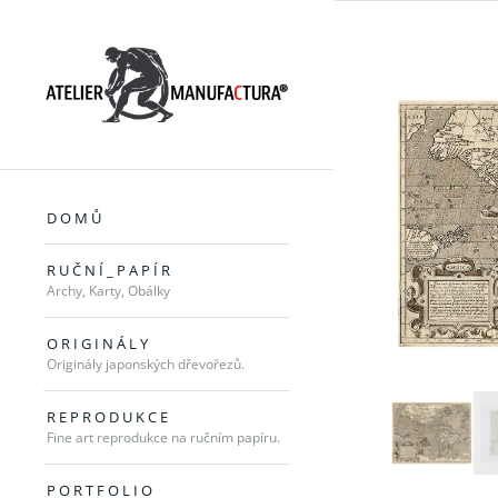
D O M Ů
R U Č N Í _ P A P Í R
Archy, Karty, Obálky
O R I G I N Á L Y
Originály japonských dřevořezů.
R E P R O D U K C E
Fine art reprodukce na ručním papíru.
P O R T F O L I O