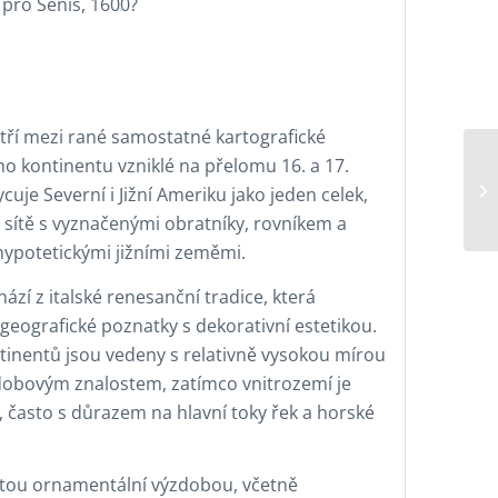
 pro Senis, 1600?
tří mezi rané samostatné kartografické
o kontinentu vzniklé na přelomu 16. a 17.
cuje Severní i Jižní Ameriku jako jeden celek,
sítě s vyznačenými obratníky, rovníkem a
ypotetickými jižními zeměmi.
hází z italské renesanční tradice, která
eografické poznatky s dekorativní estetikou.
tinentů jsou vedeny s relativně vysokou mírou
 dobovým znalostem, zatímco vnitrozemí je
 často s důrazem na hlavní toky řek a horské
tou ornamentální výzdobou, včetně