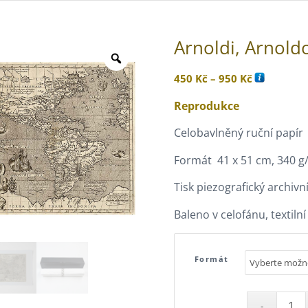
Arnoldi, Arnold
Rozpětí
450
Kč
–
950
Kč
cen:
Reprodukce
450 Kč
až
Celobavlněný ruční papír
950 Kč
Formát 41 x 51 cm, 340 g
Tisk piezografický archiv
Baleno v celofánu, textiln
Formát