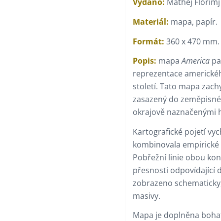
Vydáno:
Mathej Florimj
Materiál:
mapa, papír.
Formát:
360 x 470 mm.
Popis:
mapa
America
pa
reprezentace americkéh
století. Tato mapa zachy
zasazený do zeměpisné 
okrajově naznačenými h
Kartografické pojetí vyc
kombinovala empirické g
Pobřežní linie obou kon
přesnosti odpovídající
zobrazeno schematicky,
masivy.
Mapa je doplněna boha