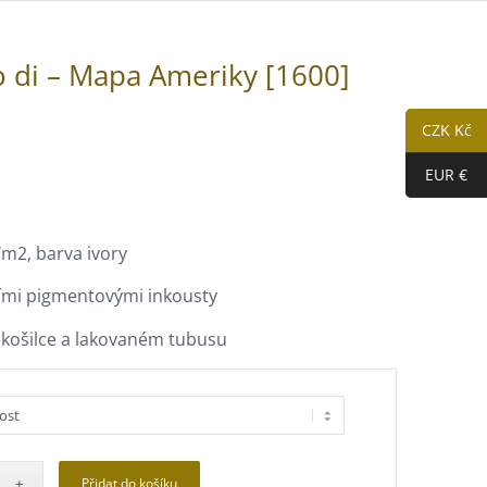
o di – Mapa Ameriky [1600]
CZK Kč
EUR €
/m2, barva ivory
ními pigmentovými inkousty
í košilce a lakovaném tubusu
Přidat do košíku