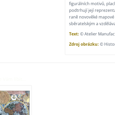
figurálních motivů, plac
podtrhují její reprezent
raně novověké mapové pr
sběratelským a vzděláv
Text:
© Atelier Manufac
Zdroj obrázku:
© Histo
e Vám líbit…