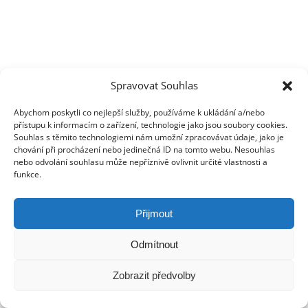
Spravovat Souhlas
Abychom poskytli co nejlepší služby, používáme k ukládání a/nebo
přístupu k informacím o zařízení, technologie jako jsou soubory cookies.
Souhlas s těmito technologiemi nám umožní zpracovávat údaje, jako je
chování při procházení nebo jedinečná ID na tomto webu. Nesouhlas
nebo odvolání souhlasu může nepříznivě ovlivnit určité vlastnosti a
funkce.
Přijmout
Odmítnout
Zobrazit předvolby