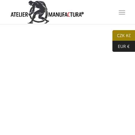
CZK Kč
EUR €