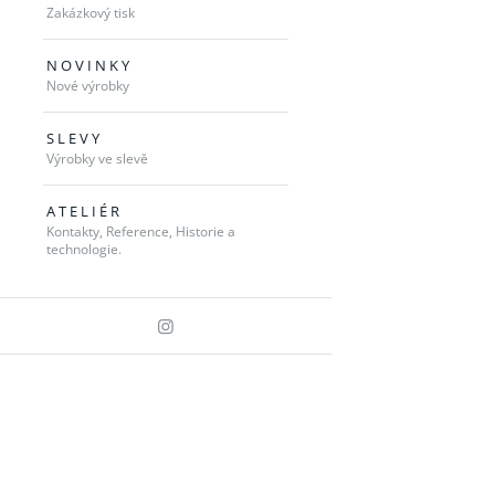
Zakázkový tisk
N O V I N K Y
Nové výrobky
S L E V Y
Výrobky ve slevě
A T E L I É R
Kontakty, Reference, Historie a
technologie.