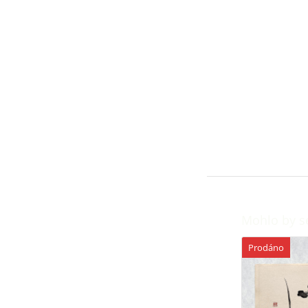
Mohlo by s
Prodáno