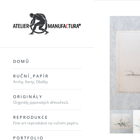
D O M Ů
R U Č N Í _ P A P Í R
Archy, Karty, Obálky
O R I G I N Á L Y
Originály japonských dřevořezů.
R E P R O D U K C E
Fine art reprodukce na ručním papíru.
P O R T F O L I O