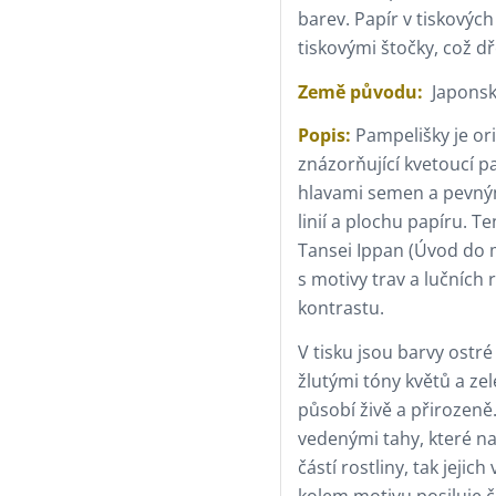
barev. Papír v tiskový
tiskovými štočky, což d
Země původu:
Japonsk
Popis:
Pampelišky je ori
znázorňující kvetoucí p
hlavami semen a pevným
linií a plochu papíru. T
Tansei Ippan (Úvod do m
s motivy trav a lučních
kontrastu.
V tisku jsou barvy ostr
žlutými tóny květů a zel
působí živě a přirozeně.
vedenými tahy, které na
částí rostliny, tak jeji
kolem motivu posiluje 