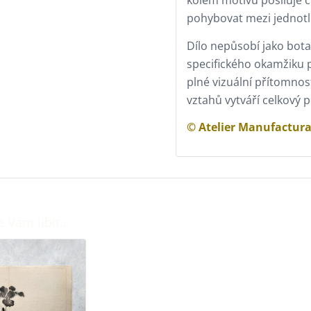
pohybovat mezi jednotl
Dílo nepůsobí jako bota
specifického okamžiku p
plné vizuální přítomnost
vztahů vytváří celkový p
© Atelier Manufactur
e Vám líbit…