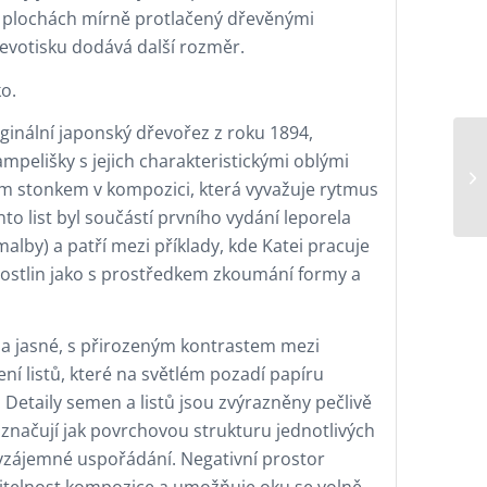
ch plochách mírně protlačený dřevěnými
řevotisku dodává další rozměr.
o.
ginální japonský dřevořez z roku 1894,
ampelišky s jejich charakteristickými oblými
 stonkem v kompozici, která vyvažuje rytmus
ento list byl součástí prvního vydání leporela
alby) a patří mezi příklady, kde Katei pracuje
 rostlin jako s prostředkem zkoumání formy a
é a jasné, s přirozeným kontrastem mezi
ení listů, které na světlém pozadí papíru
 Detaily semen a listů jsou zvýrazněny pečlivě
značují jak povrchovou strukturu jednotlivých
ch vzájemné uspořádání. Negativní prostor
čitelnost kompozice a umožňuje oku se volně