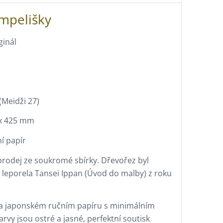
ampelišky
ginál
(Meidži 27)
5 x 425 mm
í papír
dprodej ze soukromé sbírky. Dřevořez byl
 leporela Tansei Ippan (Úvod do malby) z roku
 na japonském ručním papíru s minimálním
vy jsou ostré a jasné, perfektní soutisk