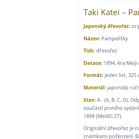
Taki Katei – P
Japonský dřevořez:
ori
Název:
Pampelišky
Tisk:
dřevořez
Datace:
1894, éra Meiji 
Formát:
jeden list, 32
Materiál:
japonský ručn
Stav:
A- (A, B, C, D). O
součástí prvního vydání
1894 (Meidži 27).
Originální dřevořez je
známkami poškození. Bar