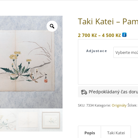
Taki Katei – Pam
Rozpět
2 700
Kč
–
4 500
Kč
cen:
2
Adjustace
700 Kč
až
4
500 Kč
Předpokládaný čas doru
SKU:
7334
Kategorie:
Originály
Štítek
Popis
Taki Katei