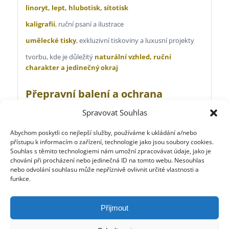
linoryt, lept, hlubotisk, sítotisk
kaligrafii
, ruční psaní a ilustrace
umělecké tisky
, exkluzivní tiskoviny a luxusní projekty
tvorbu, kde je důležitý
naturální vzhled, ruční
charakter a jedinečný okraj
Přepravní balení a ochrana
Archy jsou zabalené v ochranném celofánu. Při expedici je
Spravovat Souhlas
papír uložen v pevné lepenkové krabici, aby dorazil v
perfektním stavu.
Abychom poskytli co nejlepší služby, používáme k ukládání a/nebo
přístupu k informacím o zařízení, technologie jako jsou soubory cookies.
Souhlas s těmito technologiemi nám umožní zpracovávat údaje, jako je
Další informace
chování při procházení nebo jedinečná ID na tomto webu. Nesouhlas
nebo odvolání souhlasu může nepříznivě ovlivnit určité vlastnosti a
Historie ručního papíru
funkce.
Technologie výroby ručního papíru
Přijmout