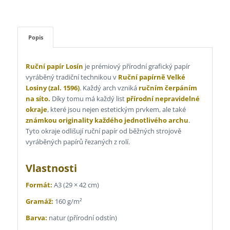
Popis
Ruční papír Losín
je prémiový přírodní grafický papír
vyráběný tradiční technikou v
Ruční papírně Velké
Losiny (zal. 1596)
. Každý arch vzniká
ručním čerpáním
na síto.
Díky tomu má každý list
přírodní nepravidelné
okraje
, které jsou nejen estetickým prvkem, ale také
známkou originality každého jednotlivého archu
.
Tyto okraje odlišují ruční papír od běžných strojově
vyráběných papírů řezaných z rolí.
Vlastnosti
Formát:
A3 (29 × 42 cm)
Gramáž:
160 g/m²
Barva:
natur (přírodní odstín)