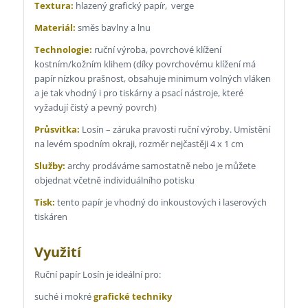
Textura:
hlazený grafický papír, verge
Materiál:
směs bavlny a lnu
Technologie:
ruční výroba, povrchové klížení
kostním/kožním klihem (díky povrchovému klížení má
papír nízkou prašnost, obsahuje minimum volných vláken
a je tak vhodný i pro tiskárny a psací nástroje, které
vyžadují čistý a pevný povrch)
Průsvitka:
Losín – záruka pravosti ruční výroby. Umístění
na levém spodním okraji, rozměr nejčastěji 4 x 1 cm
Služby:
archy prodáváme samostatně nebo je můžete
objednat včetně individuálního potisku
Tisk:
tento papír je vhodný do inkoustových i laserových
tiskáren
Využití
Ruční papír Losín je ideální pro:
suché i mokré
grafické techniky