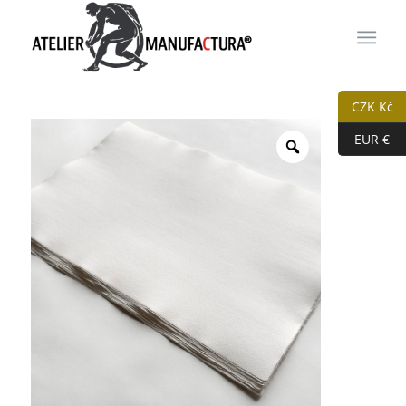
CZK Kč
EUR €