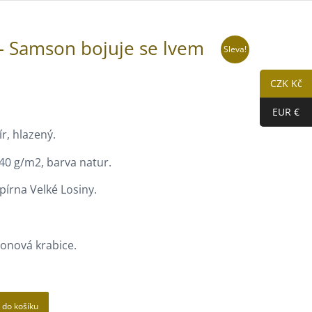
– Samson bojuje se lvem
Sleva!
CZK Kč
EUR €
r, hlazený.
40 g/m2, barva natur.
írna Velké Losiny.
.
rtonová krabice.
t do košíku