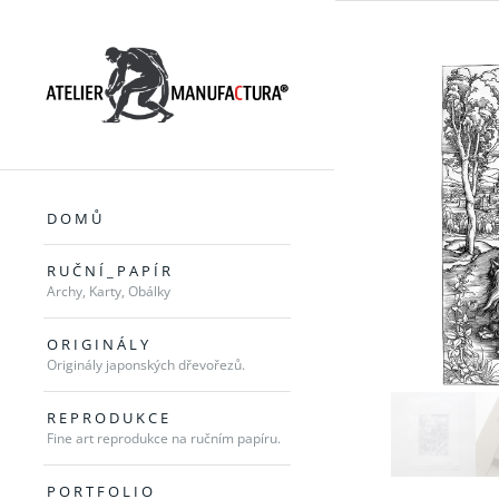
D O M Ů
R U Č N Í _ P A P Í R
Archy, Karty, Obálky
O R I G I N Á L Y
Originály japonských dřevořezů.
R E P R O D U K C E
Fine art reprodukce na ručním papíru.
P O R T F O L I O