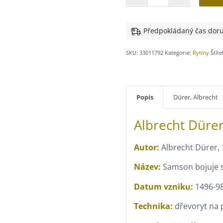
Předpokládaný čas doru
SKU:
33011792
Kategorie:
Rytiny
Štít
Popis
Dürer, Albrecht
Albrecht Düre
Autor:
Albrecht Dürer,
Název:
Samson bojuje s
Datum vzniku:
1496-98
Technika:
dřevoryt na 