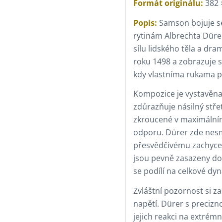
Formát originálu:
382 
Popis:
Samson bojuje s
rytinám Albrechta Dürer
sílu lidského těla a dra
roku 1498 a zobrazuje 
kdy vlastníma rukama p
Kompozice je vystavěn
zdůrazňuje násilný stře
zkroucené v maximálním
odporu. Dürer zde nesmě
přesvědčivému zachycení
jsou pevně zasazeny do 
se podílí na celkové dy
Zvláštní pozornost si z
napětí. Dürer s precizn
jejich reakci na extrém