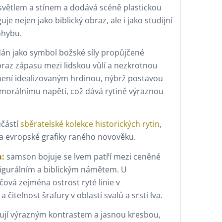
světlem a stínem a dodává scéně plastickou
je nejen jako biblický obraz, ale i jako studijní
ohybu.
dán jako symbol božské síly propůjčené
obraz zápasu mezi lidskou vůlí a nezkrotnou
ení idealizovaným hrdinou, nýbrž postavou
 morálnímu napětí, což dává rytině výraznou
učástí
sběratelské kolekce historických rytin
,
la evropské grafiky raného novověku.
a:
samson bojuje se lvem patří mezi ceněné
figurálním a biblickým námětem. U
íčová zejména ostrost ryté linie v
čitelnost šrafury v oblasti svalů a srsti lva.
čují výrazným kontrastem a jasnou kresbou,