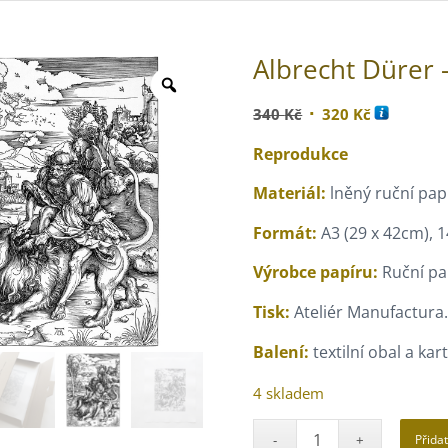
Albrecht Dürer 
Původní
Aktuální
340
Kč
320
Kč
cena
cena
Reprodukce
byla:
je:
340 Kč.
320 Kč.
Materiál:
lněný ruční papí
Formát:
A3 (29 x 42cm), 1
Výrobce papíru:
Ruční pap
Tisk:
Ateliér Manufactura
Balení:
textilní obal a ka
4 skladem
Přida