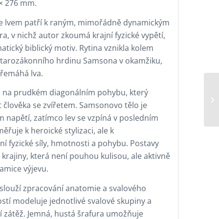
× 276 mm.
e lvem patří k raným, mimořádně dynamickým
a, v nichž autor zkoumá krajní fyzické vypětí,
matický biblický motiv. Rytina vznikla kolem
starozákonního hrdinu Samsona v okamžiku,
řemáhá lva.
a na prudkém diagonálním pohybu, který
t člověka se zvířetem. Samsonovo tělo je
 napětí, zatímco lev se vzpíná v posledním
řuje k heroické stylizaci, ale k
 fyzické síly, hmotnosti a pohybu. Postavy
krajiny, která není pouhou kulisou, ale aktivně
namice výjevu.
aslouží zpracování anatomie a svalového
ostí modeluje jednotlivé svalové skupiny a
ní zátěž. Jemná, hustá šrafura umožňuje