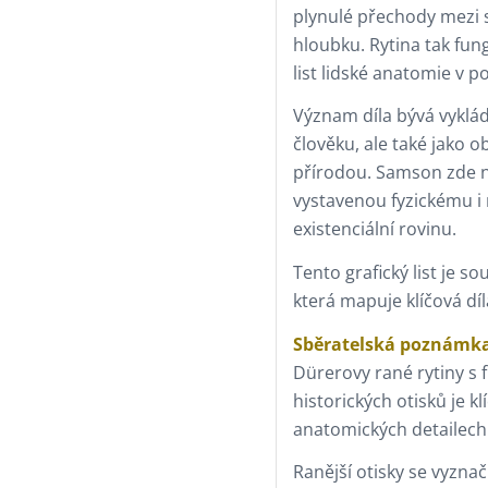
plynulé přechody mezi 
hloubku. Rytina tak fungu
list lidské anatomie v p
Význam díla bývá vyklá
člověku, ale také jako 
přírodou. Samson zde n
vystavenou fyzickému i
existenciální rovinu.
Tento grafický list je so
která mapuje klíčová dí
Sběratelská poznámk
Dürerovy rané rytiny s 
historických otisků je kl
anatomických detailech a 
Ranější otisky se vyzna