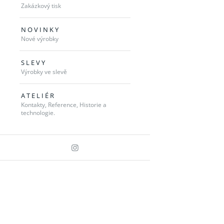
Zakázkový tisk
N O V I N K Y
Nové výrobky
S L E V Y
Výrobky ve slevě
A T E L I É R
Kontakty, Reference, Historie a
technologie.