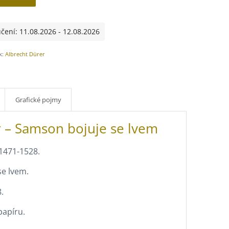
čení: 11.08.2026 - 12.08.2026
ek:
Albrecht Dürer
Grafické pojmy
r – Samson bojuje se lvem
 1471-1528.
e lvem.
.
papíru.