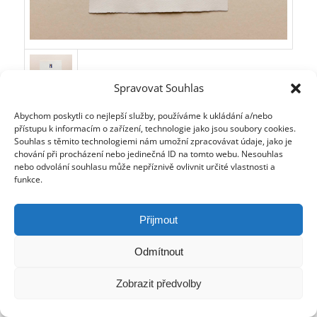
Spravovat Souhlas
Abychom poskytli co nejlepší služby, používáme k ukládání a/nebo
Diplom
přístupu k informacím o zařízení, technologie jako jsou soubory cookies.
Souhlas s těmito technologiemi nám umožní zpracovávat údaje, jako je
pro Českou stomatologickou komoru
chování při procházení nebo jedinečná ID na tomto webu. Nesouhlas
nebo odvolání souhlasu může nepříznivě ovlivnit určité vlastnosti a
Formát:
21 x 30 cm (A4)
funkce.
Papír
: ruční papír 200 g/m2, barva chamois, výrobce Ruční
papírna Velké Losiny
Přijmout
Tisk:
piezografický, archivními inkousty
Cena na vyžádání
Odmítnout
Zobrazit předvolby