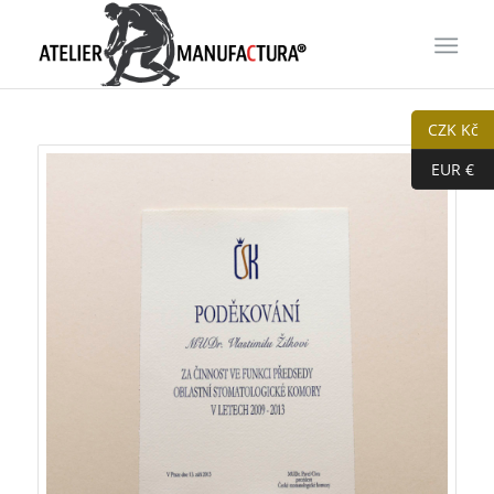
CZK Kč
EUR €