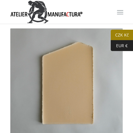
CZK Kč
EUR €